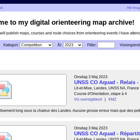
nd
Alle bru
e to my digital orienteering map archive!
I will publish maps, courses and route choices from orienteering events I have atten
Kategori:
År:
Filter:
Visningsinds
Onsdag 3 Maj 2023
UNSS CO Aquad - Relais -
Lit-et-Mixe, Landes, UNSS NA, France
Course d'Orientation, etape à 4
Vis oversigtskort
|
KMZ
lativement long sous la chaleur des Landes. Aucune grosse erreur mais que des petit
Onsdag 3 Maj 2023
UNSS CO Aquad - Répartit
Lit-et-Mixe, Landes, UNSS NA, France