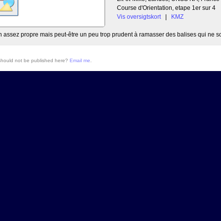
Course d'Orientation, etape 1er sur 4
Vis oversigtskort
|
KMZ
n assez propre mais peut-être un peu trop prudent à ramasser des balises qui ne so
 should not be published here?
Email me
.