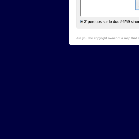
3' perdues sur le duo 56/59 sino
Are you the copyright owner of a map that