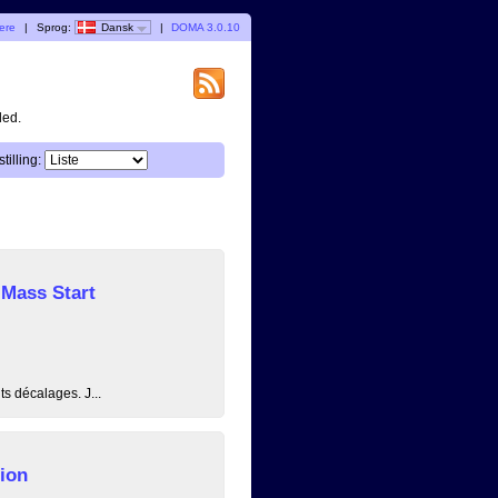
gere
|
Sprog:
Dansk
|
DOMA 3.0.10
ded.
tilling:
 Mass Start
s décalages. J...
ion